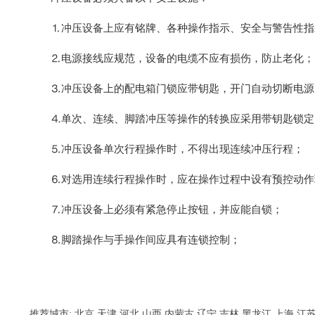
⒈冲压设备上应有铭牌、各种操作指示、安全与警告性指
⒉电源接线应规范，设备的电缆不应有损伤，防止老化；
⒊冲压设备上的配电箱门锁应带钥匙，开门自动切断电源
⒋单次、连续、脚踏冲压等操作的转换应采用带钥匙锁定
⒌冲压设备单次行程操作时，不得出现连续冲压行程；
⒍对选用连续行程操作时，应在操作过程中设有预控动作
⒎冲压设备上必须有紧急停止按钮，并应能自锁；
⒏脚踏操作与手操作间应具有连锁控制；
推荐城市:
北京
天津
河北
山西
内蒙古
辽宁
吉林
黑龙江
上海
江