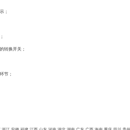
示；
；
的转换开关；
环节；
苏
浙江
安徽
福建
江西
山东
河南
湖北
湖南
广东
广西
海南
重庆
四川
贵