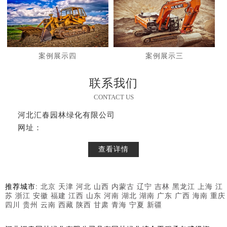
案例展示四
案例展示三
联系我们
CONTACT US
河北汇春园林绿化有限公司
网址：
查看详情
推荐城市:
北京
天津
河北
山西
内蒙古
辽宁
吉林
黑龙江
上海
江
苏
浙江
安徽
福建
江西
山东
河南
湖北
湖南
广东
广西
海南
重庆
四川
贵州
云南
西藏
陕西
甘肃
青海
宁夏
新疆