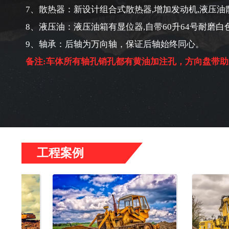
7、散热器：新设计组合式散热器,增加发动机,液压油
8、液压油：液压油箱有显位器,自带60升64号耐磨白
9、轴承：后轴为万向轴，保证后轴始终同心。
备注:车体所有轴孔销孔都有黄油加注孔，方向盘带助
工程案例