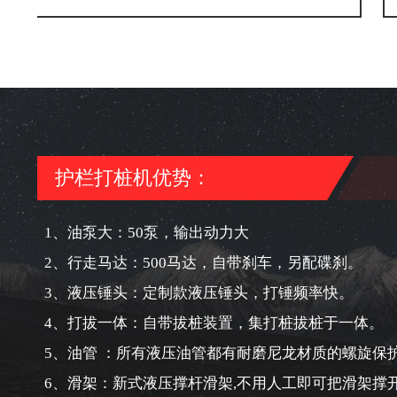
护栏打桩机优势：
1、油泵大：50泵，输出动力大
2、行走马达：500马达，自带刹车，另配碟刹。
3、液压锤头：定制款液压锤头，打锤频率快。
4、打拔一体：自带拔桩装置，集打桩拔桩于一体。
5、油管 ：所有液压油管都有耐磨尼龙材质的螺旋保
6、滑架：新式液压撑杆滑架,不用人工即可把滑架撑