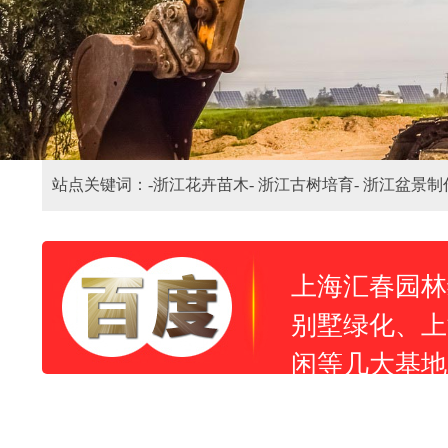
站点关键词：-
浙江花卉苗木-
浙江古树培育-
浙江盆景制
上海汇春园林
别墅绿化、上
闲等几大基地
住小区、别墅
成绩。