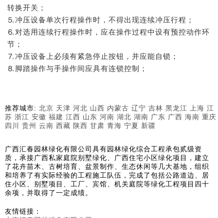
转换开关；
⒌冲压设备单次行程操作时，不得出现连续冲压行程；
⒍对选用连续行程操作时，应在操作过程中设有预控动作环
节；
⒎冲压设备上必须有紧急停止按钮，并应能自锁；
⒏脚踏操作与手操作间应具有连锁控制；
推荐城市:
北京
天津
河北
山西
内蒙古
辽宁
吉林
黑龙江
上海
江
苏
浙江
安徽
福建
江西
山东
河南
湖北
湖南
广东
广西
海南
重庆
四川
贵州
云南
西藏
陕西
甘肃
青海
宁夏
新疆
广西汇春园林绿化有限公司具有园林绿化综合工程承包贰级资
质，承接广西私家庭院别墅绿化、广西住宅小区绿化项目，建立
了花卉苗木、古树培育、盆景制作、生态休闲等几大基地，组织
和培养了有实际经验的工程施工队伍，完成了包括公路道边、居
住小区、别墅项目、工厂、宾馆、机关庭院等绿化工程项目四十
余项，并取得了一定成绩。
友情链接：