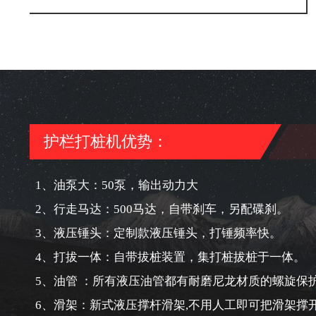
护栏打桩机优势：
1、油泵大：50泵，输出动力大
2、行走马达：500马达，自带刹车，另配碟刹。
3、液压锤头：定制款液压锤头，打锤频率快。
4、打拔一体：自带拔桩装置，集打桩拔桩于一体。
5、油管 ：所有液压油管都有耐磨尼龙材质的螺旋保
6、滑架：新式液压撑杆滑架,不用人工即可把滑架撑