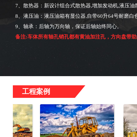
7、散热器：新设计组合式散热器,增加发动机,液压油
8、液压油：液压油箱有显位器,自带60升64号耐磨白
9、轴承：后轴为万向轴，保证后轴始终同心。
备注:车体所有轴孔销孔都有黄油加注孔，方向盘带助
工程案例