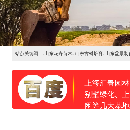
站点关键词：-
山东花卉苗木-
山东古树培育-
山东盆景制
上海汇春园林
别墅绿化、上
闲等几大基地
住小区、别墅
成绩。