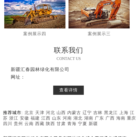
案例展示四
案例展示三
联系我们
CONTACT US
新疆汇春园林绿化有限公司
网址：
查看详情
推荐城市:
北京
天津
河北
山西
内蒙古
辽宁
吉林
黑龙江
上海
江
苏
浙江
安徽
福建
江西
山东
河南
湖北
湖南
广东
广西
海南
重庆
四川
贵州
云南
西藏
陕西
甘肃
青海
宁夏
新疆