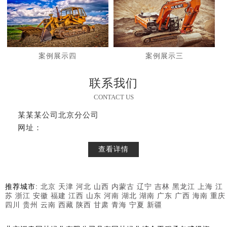
案例展示四
案例展示三
联系我们
CONTACT US
某某某公司北京分公司
网址：
查看详情
推荐城市:
北京
天津
河北
山西
内蒙古
辽宁
吉林
黑龙江
上海
江
苏
浙江
安徽
福建
江西
山东
河南
湖北
湖南
广东
广西
海南
重庆
四川
贵州
云南
西藏
陕西
甘肃
青海
宁夏
新疆