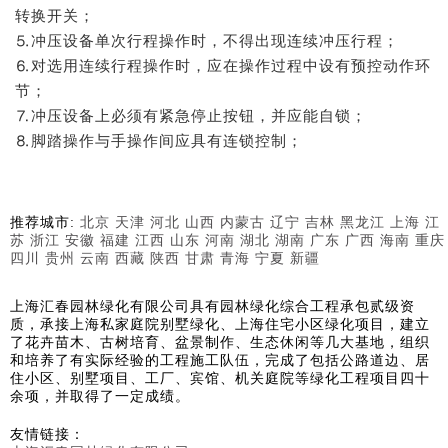
转换开关；
⒌冲压设备单次行程操作时，不得出现连续冲压行程；
⒍对选用连续行程操作时，应在操作过程中设有预控动作环
节；
⒎冲压设备上必须有紧急停止按钮，并应能自锁；
⒏脚踏操作与手操作间应具有连锁控制；
推荐城市:
北京
天津
河北
山西
内蒙古
辽宁
吉林
黑龙江
上海
江
苏
浙江
安徽
福建
江西
山东
河南
湖北
湖南
广东
广西
海南
重庆
四川
贵州
云南
西藏
陕西
甘肃
青海
宁夏
新疆
上海汇春园林绿化有限公司具有园林绿化综合工程承包贰级资
质，承接上海私家庭院别墅绿化、上海住宅小区绿化项目，建立
了花卉苗木、古树培育、盆景制作、生态休闲等几大基地，组织
和培养了有实际经验的工程施工队伍，完成了包括公路道边、居
住小区、别墅项目、工厂、宾馆、机关庭院等绿化工程项目四十
余项，并取得了一定成绩。
友情链接：